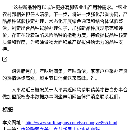
“这些新品种可以或许更好满脚农业出产用种需求。”农业
农村部相关担任人暗示，下一步，将进一步强化部省协同，严
酷品种试验核定办理，常态化开展绿色通道和结合体试验整
治，制定出台品种试验办理法子，加强新品种展现示范和评
价，存正在较着缺陷风险品种的撤销力度，持续提拔品种核定
质量和程度，为粮油做物大面积单产提拔供给无力的品种支
持。
踏进腊月门，年味铺满集。年味渐浓，家家户户采办年货
的热情逐步高涨，城乡节日消费送来高峰。？。
人平易近日概况关于人平易近网聘请聘请英才告白办事合
做加盟版权办事数据办事网坐声明网坐律师消息联系我们。
标签
本文网址：
http://www.surfdragons.com/lvsenongye/865.html
上一篇：
体验陶器之美：春节新展土火水的奥秘