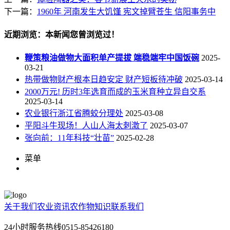
下一篇：
1960年 河南发生大饥馑 宪文掉臂苍生 信阳事务中
近期浏览：本新闻您曾浏览过！
鞭策粮油做物大面积单产提拔 端稳端牢中国饭碗
2025-
03-21
热带做物财产根本日趋安定 财产短板待冲破
2025-03-14
2000万元! 历时3年选育而成的玉米育种立异自交系
2025-03-14
农业银行浙江省腾蛟分理处
2025-03-08
平阳斗牛现场！人山人海太刺激了
2025-03-07
张向前：11年科技“壮苗”
2025-02-28
菜单
关于我们
农业资讯
农作物知识
联系我们
24小时服务热线
0515-85426180