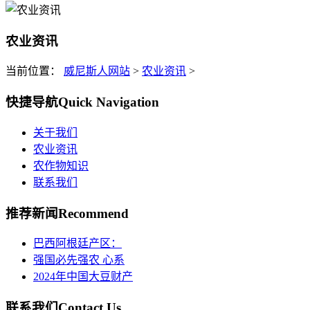
农业资讯
当前位置：
威尼斯人网站
>
农业资讯
>
快捷导航
Quick Navigation
关于我们
农业资讯
农作物知识
联系我们
推荐新闻
Recommend
巴西阿根廷产区：
强国必先强农 心系
2024年中国大豆财产
联系我们
Contact Us