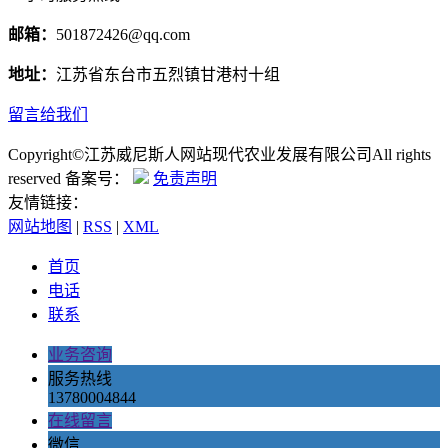
邮箱：
501872426@qq.com
地址：
江苏省东台市五烈镇甘港村十组
留言给我们
Copyright©江苏威尼斯人网站现代农业发展有限公司All rights
reserved 备案号：
免责声明
友情链接：
网站地图
|
RSS
|
XML
首页
电话
联系
业务咨询
服务热线
13780004844
在线留言
微信