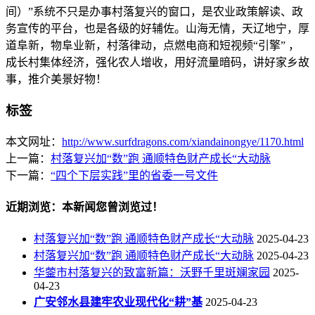
间）”系统不只是办事村落复兴的窗口，是农业政策解读、政
务宣传的平台，也是各级的好辅佐。山海无情，天辽地宁，厚
道阜新，物阜业新，村落律动，点燃电商和短视频“引擎” ，
成长村集体经济，强化农人增收，用好流量暗码，讲好家乡故
事，推介美景好物！
标签
本文网址：
http://www.surfdragons.com/xiandainongye/1170.html
上一篇：
村落复兴加“数”跑 通顺特色财产成长“大动脉
下一篇：
“四个下层实践”里的省委一号文件
近期浏览：本新闻您曾浏览过！
村落复兴加“数”跑 通顺特色财产成长“大动脉
2025-04-23
村落复兴加“数”跑 通顺特色财产成长“大动脉
2025-04-23
华蓥市村落复兴的致富新篇：沃野千里斑斓家园
2025-
04-23
广安邻水县建牢农业现代化“耕”基
2025-04-23