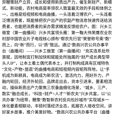
异鞭策财产立异，成长和使用新质出产力，催生新财产、新模
式、新动能，农村电商是率领农人致富最无效的手段和体例之
一，出格是短视频和电商曲播，一头连着泛博农户，一头连着
泛博消费者，既能够把农户出产的农副产物消息快速传送给消
费者，也能把消费者的采办需求精准反馈给农户。图：兴乡工
做室（第一曲播间）兴乡共富领头雁：第一鞠大伟荣膺农业农
村部中国农业片子电视核心颁布“帮农先行官”荣誉称号乘“数”
而上，向“新”而行，以“质”致远。通过“数商兴农公共办事平
台（曲播间）——兴乡工做室（第一曲播间）”充实连系处所
禀赋，因地制宜打制加快和赋能处所独属的“财产成长典型带
头人IP”，让本土着土偶代表本土，并打制构成具有区域特色
“文化+产物+旅逛”的曲播电商和短视频内容矩阵阵地，让“手
机成为新耕具，电商成为新农活”。激活内力，用好外力，产
融内轮回，经济外轮回，品牌走出去，资本引进来，要素相流
动，操纵新质出产力聚焦三农垂曲细化场景，“城乡、三产、
数实”融合成长，“科技+财产+人才”“新农夫”兴乡共富，以“公
共办事”为纽带，鞭策“数智新农村反向包抄城市”实现城乡一
体化要素相联动，丰硕村落经济业态，拓展农人增收空间，讲
好家乡故事，推介美景好物。“数商兴农公共办事平台（曲播