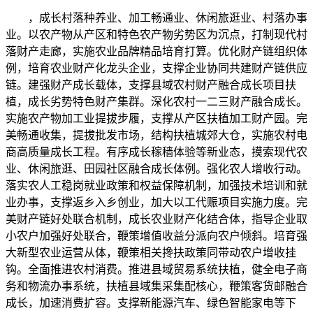
，成长村落种养业、加工畅通业、休闲旅逛业、村落办事
业。以农产物从产区和特色农产物劣势区为沉点，打制现代村
落财产走廊，实施农业品牌精品培育打算。优化财产链组织体
例，培育农业财产化龙头企业，支撑企业协同共建财产链供应
链。建强财产成长载体，支撑县域农村财产融合成长项目扶
植，成长劣势特色财产集群。深化农村一二三财产融合成长。
实施农产物加工业提拔步履，支撑从产区扶植加工财产园。完
美畅通收集，提拔批发市场，结构扶植城郊大仓，实施农村电
商高质量成长工程。有序成长稼穑体验等新业态，摸索现代农
业、休闲旅逛、田园社区融合成长体例。强化农人增收行动。
落实农人工稳岗就业政策和权益保障机制，加强技术培训和就
业办事，支撑返乡入乡创业，加大以工代赈项目实施力度。完
美财产链好处联合机制，成长农业财产化结合体，指导企业取
小农户加强好处联合，鞭策增值收益分派向农户倾斜。培育强
大新型农业运营从体，鞭策相关搀扶政策同带动农户增收挂
钩。全面推进农村消费。推进县域贸易系统扶植，健全电子商
务和物流办事系统，扶植县域集采集配核心，鞭策客货邮融合
成长，加速消费扩容。支撑新能源汽车、绿色智能家电等下