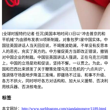
[全球时报特约记者 任沉]英国本地时间13日以“冲击普京的和
平机械”为由颁布发表50项新制裁，对象包罗5家中国实体。中
国驻英国讲话人当天回应说，不竭推波助澜，不单没有反思本
人的恶劣，充实了英方的。中方催促英方当即改正错误，撤销
对中国企业的制裁。中国驻英国讲话人强调，正在乌克兰问题
上，中国的立场是劝和促谈，坚持不懈，一以贯之。为此，中
国和巴西比来颁发了关于鞭策处理乌克兰危机的“六点共识”，
强调恪守场面地步降温三准绳，即疆场不过溢、和事不升级、
各方不拱火，同时呼吁各方对话构和、加大从义援帮、否决利
用核兵器、否决核电坐。
标签
本文网址：
http://www.surfdragons.com/xiandainongye/1189.html