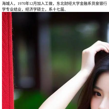
海城人，1970年12月加入工做，东北财经大学金融系货泉银行
学专业结业，经济学硕士，系十七届、