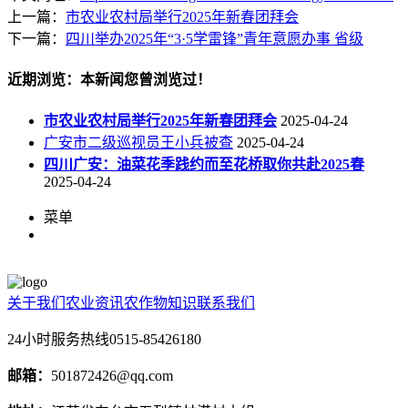
上一篇：
市农业农村局举行2025年新春团拜会
下一篇：
四川举办2025年“3·5学雷锋”青年意愿办事 省级
近期浏览：本新闻您曾浏览过！
市农业农村局举行2025年新春团拜会
2025-04-24
广安市二级巡视员王小兵被查
2025-04-24
四川广安：油菜花季践约而至花桥取你共赴2025春
2025-04-24
菜单
关于我们
农业资讯
农作物知识
联系我们
24小时服务热线
0515-85426180
邮箱：
501872426@qq.com