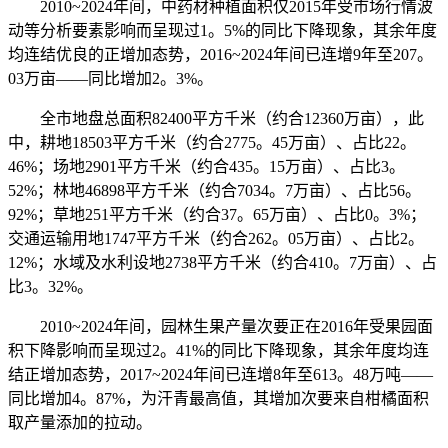
2010~2024年间，中药材种植面积仅2015年受市场行情波
动等分析要素影响而呈现过1。5%的同比下降现象，其余年度
均连结优良的正增加态势，2016~2024年间已连增9年至207。
03万亩——同比增加2。3%。
全市地盘总面积82400平方千米（约合12360万亩），此
中，耕地18503平方千米（约合2775。45万亩）、占比22。
46%；场地2901平方千米（约合435。15万亩）、占比3。
52%；林地46898平方千米（约合7034。7万亩）、占比56。
92%；草地251平方千米（约合37。65万亩）、占比0。3%；
交通运输用地1747平方千米（约合262。05万亩）、占比2。
12%；水域及水利设地2738平方千米（约合410。7万亩）、占
比3。32%。
2010~2024年间，园林生果产量次要正在2016年受果园面
积下降影响而呈现过2。41%的同比下降现象，其余年度均连
结正增加态势，2017~2024年间已连增8年至613。48万吨——
同比增加4。87%，为汗青最高值，其增加次要来自柑橘面积
取产量添加的拉动。