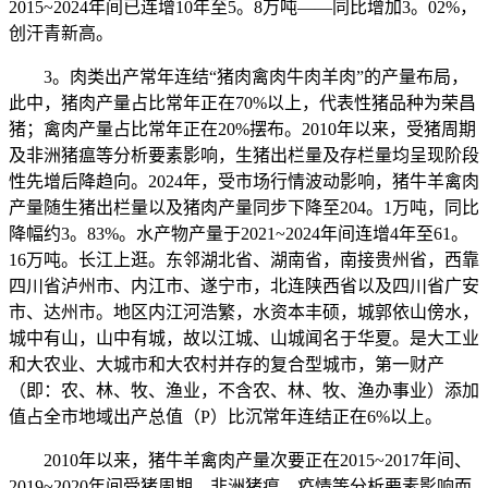
2015~2024年间已连增10年至5。8万吨——同比增加3。02%，
创汗青新高。
3。肉类出产常年连结“猪肉禽肉牛肉羊肉”的产量布局，
此中，猪肉产量占比常年正在70%以上，代表性猪品种为荣昌
猪；禽肉产量占比常年正在20%摆布。2010年以来，受猪周期
及非洲猪瘟等分析要素影响，生猪出栏量及存栏量均呈现阶段
性先增后降趋向。2024年，受市场行情波动影响，猪牛羊禽肉
产量随生猪出栏量以及猪肉产量同步下降至204。1万吨，同比
降幅约3。83%。水产物产量于2021~2024年间连增4年至61。
16万吨。长江上逛。东邻湖北省、湖南省，南接贵州省，西靠
四川省泸州市、内江市、遂宁市，北连陕西省以及四川省广安
市、达州市。地区内江河浩繁，水资本丰硕，城郭依山傍水，
城中有山，山中有城，故以江城、山城闻名于华夏。是大工业
和大农业、大城市和大农村并存的复合型城市，第一财产
（即：农、林、牧、渔业，不含农、林、牧、渔办事业）添加
值占全市地域出产总值（P）比沉常年连结正在6%以上。
2010年以来，猪牛羊禽肉产量次要正在2015~2017年间、
2019~2020年间受猪周期、非洲猪瘟、疫情等分析要素影响而