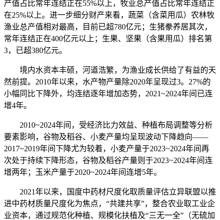
产值占比常年连结正在55%以上，牧业总产值占比常年连结正
在25%以上。进一步细分财产来看，蔬菜（含菜用瓜）农林牧
渔业总产值相对最高，目前已超780亿元；生猪豢养居其次，
常年连结正在400亿元以上；生果、坚果（含果用瓜）排名第
3，已超380亿元。
境内水资本丰硕，河道浩繁，为渔业成长供给了有益的天
然前提。2010年以来，水产物产量除2020年呈现过3。27%的
小幅同比下降外，均连结逐年增加态势，2021~2024年间已连
增4年。
2010~2024年间，受经济比力效益、种植布局调整等分析
要素影响，谷物及稻谷、小麦产量均呈现波动下降趋向——
2017~2019年间下降尤为较着，小麦产量于2023~2024年间再
次处于持续下降形态，谷物及稻谷产量则于2023~2024年间连
增两年；玉米产量于2020~2024年间连增5年。
2021年以来，国度中药材尺度化取质量评估立异联盟以推
进中药材质量尺度化为焦点，“共建共享”，整合农业取工业企
业资本，通过规范化种植、规模化扶植及“三无一全”（无硫加