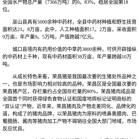
全国水产物总产量（7366万吨）的0。83%，稳居全国第18
位。
巫山县具有5000余种中药材，全县中药材种植和野生抚育
面积达21。8万亩，此中，人工种植面积17。2万亩，采收面积
9万亩，年产量9。5万吨，产值跨越7亿元。
城口县境内有药用价值的中草药3800余种，可供开辟操纵
的中药材上千种，现有中药材面积38万亩，年产量跨越10万
吨。
从成长特色来看，荣昌猪是我国最次要的生猪处所品种之
一，也是市场影响力相对较高的品种。荣昌区是全国最次要的
荣昌猪产区，存栏量约占全国存栏量的80%，荣昌猪肉成品是
全国首个同时获得绿色食物认证和国度地舆标记证明商标的
“双认证”产物，近年来，荣昌猪肉及产物走差同化、品牌化的
道，构成了的猪肉品牌，以荣昌猪肉为原料的喷鼻熏腊肉、巴
蜀腊肠、酱肉等猪肉加工产物不竭销往全国大部门地域，市场
反应优良。