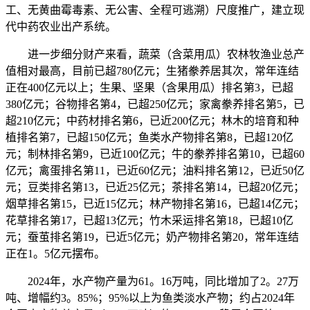
工、无黄曲霉毒素、无公害、全程可逃溯）尺度推广，建立现
代中药农业出产系统。
进一步细分财产来看，蔬菜（含菜用瓜）农林牧渔业总产
值相对最高，目前已超780亿元；生猪豢养居其次，常年连结
正在400亿元以上；生果、坚果（含果用瓜）排名第3，已超
380亿元；谷物排名第4，已超250亿元；家禽豢养排名第5，已
超210亿元；中药材排名第6，已近200亿元；林木的培育和种
植排名第7，已超150亿元；鱼类水产物排名第8，已超120亿
元；制林排名第9，已近100亿元；牛的豢养排名第10，已超60
亿元；禽蛋排名第11，已近60亿元；油料排名第12，已近50亿
元；豆类排名第13，已近25亿元；茶排名第14，已超20亿元；
烟草排名第15，已近15亿元；林产物排名第16，已超14亿元；
花草排名第17，已超13亿元；竹木采运排名第18，已超10亿
元；蚕茧排名第19，已近5亿元；奶产物排名第20，常年连结
正在1。5亿元摆布。
2024年，水产物产量为61。16万吨，同比增加了2。27万
吨、增幅约3。85%；95%以上为鱼类淡水产物；约占2024年