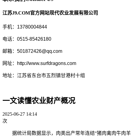
江苏J9.COM官方网站现代农业发展有限公司
手机：13780004844
电话：0515-85426180
邮箱：501872426@qq.com
网址：http://www.surfdragons.com
地址：江苏省东台市五烈镇甘港村十组
一文读懂农业财产概况
2025-06-27 14:14
次
据统计局数据显示，肉类出产常年连结“猪肉禽肉牛肉羊