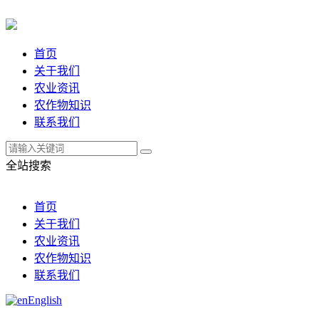
首页
关于我们
农业资讯
农作物知识
联系我们
全站搜索
首页
关于我们
农业资讯
农作物知识
联系我们
English