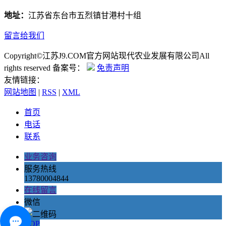
地址：
江苏省东台市五烈镇甘港村十组
留言给我们
Copyright©江苏J9.COM官方网站现代农业发展有限公司All
rights reserved 备案号：
免责声明
友情链接：
网站地图
|
RSS
|
XML
首页
电话
联系
业务咨询
服务热线
13780004844
在线留言
微信
TOP