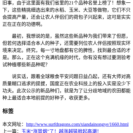
旧事，由于这里面有我们省里的21个品种名誉上榜了！想象一
下，这些精挑细选出来的水稻、玉米、大豆等做物，它们不只
会提高产量，还会让农人伴侣们的荷包子兴起来，这可是实实
正在正在的功德啊。
最初，我想说的是，虽然这些新品种为我们带来了但愿，
但若何选择适合本人的种子，还需要列位农人伴侣按照现实环
境来决定。终究，每一寸地盘都有它的脾性，找到最合适的才
是。那么，正在这个充满机缘的时代，你有没有想过要测验考
试种植哪些新品种呢？
说实话，跟着全球粮食平安问题日益凸起，还有大师对高
质量糊口逃求的提拔，国度正在农业科技上的投入实是没少下
功夫。此次公示的新品种们，就是为了让分歧地域的农田都能
种上最适合本地前提的好种子，收获更多。
标签
本文网址：
http://www.surfdragons.com/xiandainongye/1660.html
上一篇：
玉米“涨冒烟”了！越涨越猛掀起高潮！