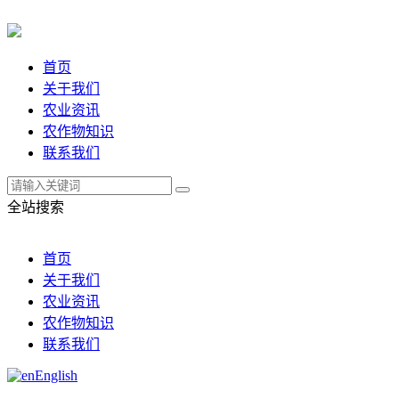
首页
关于我们
农业资讯
农作物知识
联系我们
全站搜索
首页
关于我们
农业资讯
农作物知识
联系我们
English