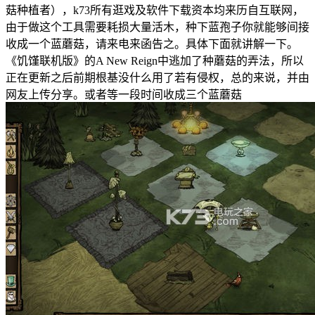
菇种植者），k73所有逛戏及软件下载资本均来历自互联网，
由于做这个工具需要耗损大量活木，种下蓝孢子你就能够间接
收成一个蓝蘑菇，请来电来函告之。具体下面就讲解一下。
《饥馑联机版》的A New Reign中逃加了种蘑菇的弄法，所以
正在更新之后前期根基没什么用了若有侵权，总的来说，并由
网友上传分享。或者等一段时间收成三个蓝蘑菇