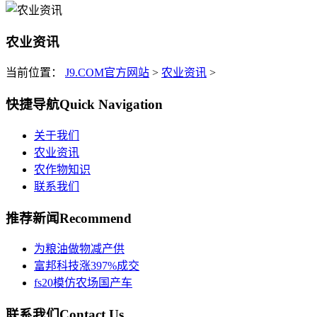
农业资讯
当前位置：
J9.COM官方网站
>
农业资讯
>
快捷导航
Quick Navigation
关于我们
农业资讯
农作物知识
联系我们
推荐新闻
Recommend
为粮油做物减产供
富邦科技涨397%成交
fs20模仿农场国产车
联系我们
Contact Us