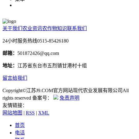
关于我们
农业资讯
农作物知识
联系我们
24小时服务热线
0515-85426180
邮箱：
501872426@qq.com
地址：
江苏省东台市五烈镇甘港村十组
留言给我们
Copyright©江苏J9.COM官方网站现代农业发展有限公司All
rights reserved 备案号：
免责声明
友情链接：
网站地图
|
RSS
|
XML
首页
电话