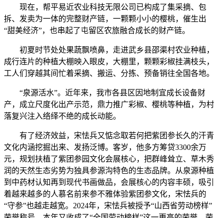
现在，帮平易近农业科技无限公司已构成了集采摘、包
拆、发卖为一体的完整财产链，一颗颗小小的樱桃，催生出
“甜美经济”，也串起了屯留区农旅融合成长的财产链。
初夏时节处处果蔬飘喷鼻，走进武乡县邵渠村农业种植，
成行连片的种植大棚映入眼皮，大棚里，颗颗彩椒挂满枝头，
工人们穿越其间忙着采摘、搬运、分拣、预备销往全国各地。
“泉源活水”。近年来，我市各县区因地制宜成长设备财
产，成立尺度化出产示范，鼎力推广彩椒、樱桃等种植，为村
落复兴注入络绎不绝的成长动能。
有了经济效益，宋怯兵又惦念取若何把紫团参长久的汗青
文化内涵挖掘出来、发扬泛博。客岁，他多方筹贷3300余万
元，规划扶植了紫团参园文化会展核心，把群峰耸立、草木秀
润的天然生态劣势为独具参源沟特色的生态品牌。从泉源种植
到中药材认知再到现代书画做品，会展核心的内容丰硕，吸引
着越来越多的人慕名前来参不雅体验紫团参文化，宋怯兵的
“守参”也越走越宽。2024年，宋怯兵被授予“山西省劳动榜样”
荣誉称号。本年又收成了“全国劳动榜样”这一更高的荣誉。荣