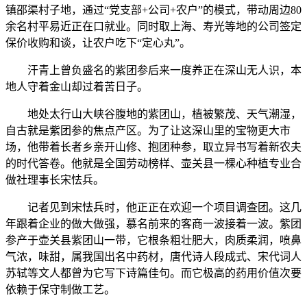
镇邵渠村子地，通过“党支部+公司+农户”的模式，带动周边80
余名村平易近正在口就业。同时取上海、寿光等地的公司签定
保价收购和谈，让农户吃下“定心丸”。
汗青上曾负盛名的紫团参后来一度养正在深山无人识，本
地人守着金山却过着苦日子。
地处太行山大峡谷腹地的紫团山，植被繁茂、天气潮湿，
自古就是紫团参的焦点产区。为了让这深山里的宝物更大市
场，他带着长者乡亲开山修、抱团种参，取立异书写着新农夫
的时代答卷。他就是全国劳动榜样、壶关县一棵心种植专业合
做社理事长宋怯兵。
记者见到宋怯兵时，他正正在欢迎一个项目调查团。这几
年跟着企业的做大做强，慕名前来的客商一波接着一波。紫团
参产于壶关县紫团山一带，它根条粗壮肥大，肉质柔润，喷鼻
气浓，味甜，属我国出名中药材，唐代诗人段成式、宋代词人
苏轼等文人都曾为它写下诗篇佳句。而它极高的药用价值次要
依赖于保守制做工艺。