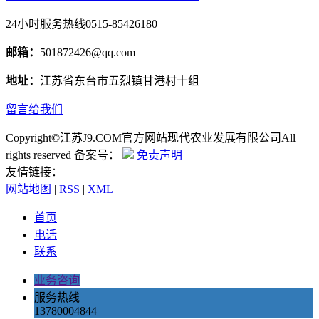
24小时服务热线
0515-85426180
邮箱：
501872426@qq.com
地址：
江苏省东台市五烈镇甘港村十组
留言给我们
Copyright©江苏J9.COM官方网站现代农业发展有限公司All
rights reserved 备案号：
免责声明
友情链接：
网站地图
|
RSS
|
XML
首页
电话
联系
业务咨询
服务热线
13780004844