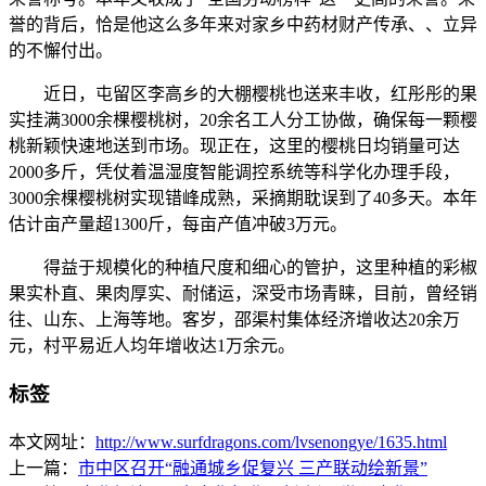
誉的背后，恰是他这么多年来对家乡中药材财产传承、、立异
的不懈付出。
近日，屯留区李高乡的大棚樱桃也送来丰收，红彤彤的果
实挂满3000余棵樱桃树，20余名工人分工协做，确保每一颗樱
桃新颖快速地送到市场。现正在，这里的樱桃日均销量可达
2000多斤，凭仗着温湿度智能调控系统等科学化办理手段，
3000余棵樱桃树实现错峰成熟，采摘期耽误到了40多天。本年
估计亩产量超1300斤，每亩产值冲破3万元。
得益于规模化的种植尺度和细心的管护，这里种植的彩椒
果实朴直、果肉厚实、耐储运，深受市场青睐，目前，曾经销
往、山东、上海等地。客岁，邵渠村集体经济增收达20余万
元，村平易近人均年增收达1万余元。
标签
本文网址：
http://www.surfdragons.com/lvsenongye/1635.html
上一篇：
市中区召开“融通城乡促复兴 三产联动绘新景”