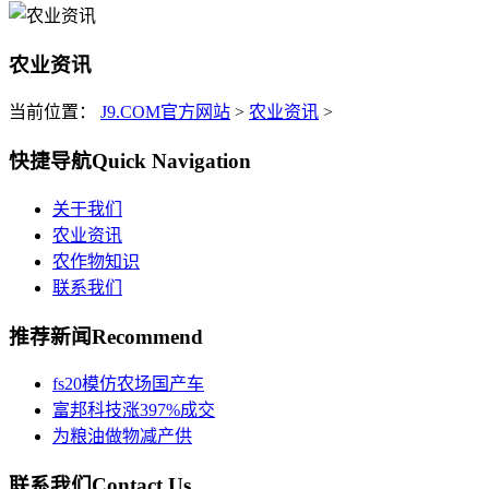
农业资讯
当前位置：
J9.COM官方网站
>
农业资讯
>
快捷导航
Quick Navigation
关于我们
农业资讯
农作物知识
联系我们
推荐新闻
Recommend
fs20模仿农场国产车
富邦科技涨397%成交
为粮油做物减产供
联系我们
Contact Us