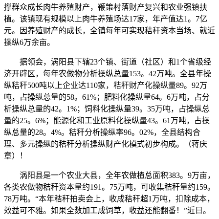
撑群众成长肉牛养殖财产，鞭策村落财产复兴和农业强镇扶
植。该镇现有规模以上肉牛养殖场达17家，年产值达1。7亿
元。因养殖财产的成长，全镇每年可实现秸秆资本当场、就近
操纵6万余亩。
据领会，涡阳县下辖23个镇、街道（社区）和1个省级经
济开辟区，每年农做物分析操纵总量153。42万吨。全县年操
纵秸秆500吨以上企业达110家，秸秆财产化操纵量89。92万
吨，占操纵总量的58。61%；肥料化操纵量64。6万吨，占分
析操纵总量的42。1%；饲料化操纵量39。35万吨，占操纵总
量的25。6%；能源化和工业原料化操纵量43。61万吨，占操
纵总量的28。4%。秸秆分析操纵率96。02%，全县结构合
理、多元操纵的秸秆分析操纵财产化模式初步构成。（蒋庆
章）！
涡阳县是一个农业大县，全年农做植总面积383。9万亩，
各类农做物秸秆资本量约191。75万吨，可收集秸秆量约159。
78万吨。“本年秸秆拍卖会上，收成秸秆超1万吨，扣除成本，
效益可不雅。如果全数加工成饲草，收益还能翻番！”近日。