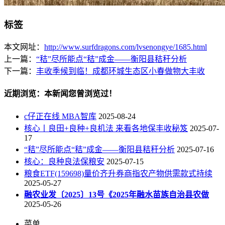
标签
本文网址：
http://www.surfdragons.com/lvsenongye/1685.html
上一篇：
“秸”尽所能点“秸”成金——衡阳县秸秆分析
下一篇：
丰收季候到临！成都环城生态区小春做物大丰收
近期浏览：本新闻您曾浏览过！
c仔正在线 MBA智库
2025-08-24
核心丨良田+良种+良机法 来看各地保丰收秘笈
2025-07-
17
“秸”尽所能点“秸”成金——衡阳县秸秆分析
2025-07-16
核心：良种良法保粮安
2025-07-15
粮食ETF(159698)量价齐升券商指农产物供需款式持续
2025-05-27
融农业发〔2025〕13号《2025年融水苗族自治县农做
2025-05-26
菜单