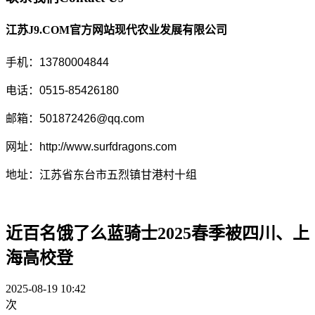
江苏J9.COM官方网站现代农业发展有限公司
手机：13780004844
电话：0515-85426180
邮箱：501872426@qq.com
网址：http://www.surfdragons.com
地址：江苏省东台市五烈镇甘港村十组
近百名饿了么蓝骑士2025春季被四川、上
海高校登
2025-08-19 10:42
次