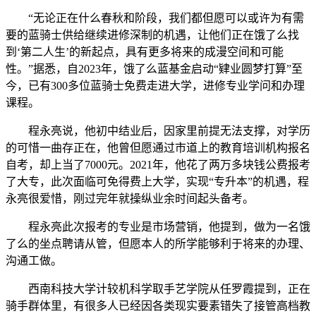
“无论正在什么春秋和阶段，我们都但愿可以或许为有需
要的蓝骑士供给继续进修深制的机遇，让他们正在饿了么找
到‘第二人生’的新起点，具有更多将来的成漫空间和可能
性。”据悉，自2023年，饿了么蓝基金启动“肄业圆梦打算”至
今，已有300多位蓝骑士免费走进大学，进修专业学问和办理
课程。
程永亮说，他初中结业后，因家里前提无法支撑，对学历
的可惜一曲存正在，他曾但愿通过市道上的教育培训机构报名
自考，却上当了7000元。2021年，他花了两万多块钱公费报考
了大专，此次面临可免得费上大学，实现“专升本”的机遇，程
永亮很爱惜，刚过完年就操纵业余时间起头备考。
程永亮此次报考的专业是市场营销，他提到，做为一名饿
了么的坐点聘请从管，但愿本人的所学能够利于将来的办理、
沟通工做。
西南科技大学计较机科学取手艺学院从任罗霞提到，正在
骑手群体里，有很多人已经因各类现实要素错失了接管高档教