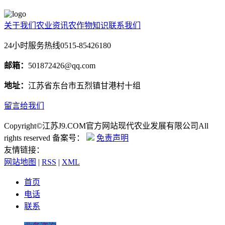
关于我们
农业资讯
农作物知识
联系我们
24小时服务热线
0515-85426180
邮箱：
501872426@qq.com
地址：
江苏省东台市五烈镇甘港村十组
留言给我们
Copyright©江苏J9.COM官方网站现代农业发展有限公司All
rights reserved 备案号：
免责声明
友情链接：
网站地图
|
RSS
|
XML
首页
电话
联系