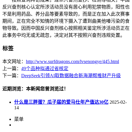
反兴奋剂核心认定所涉活动员没有居心利用犯禁物质，阳性也
不是利用药品、养分品等要素导致的，而是正在加入此次赛事
期间，正在完全不知情的环境下摄入了遭到曲美他嗪污染的食
物导致。因而中国反兴奋剂核心按照相关鉴定所涉活动员正在
此事务中均无或无疏忽，决定对其不按照兴奋剂违规处置。
标签
本文网址：
http://www.surfdragons.com/lvsenongye/445.html
上一篇：
49个品种拟通过省核定
下一篇：
DeepSeek引领AI取数据融合新海潮帮推财产升级
近期浏览：本新闻您曾浏览过！
什么是三胖蛋？瓜子届的爱马仕年产值达30亿
2025-02-
14
菜单