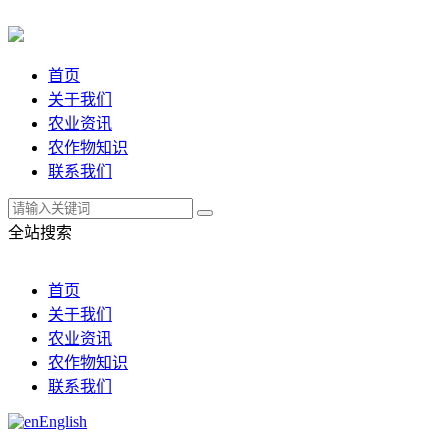
首页
关于我们
农业资讯
农作物知识
联系我们
全站搜索
首页
关于我们
农业资讯
农作物知识
联系我们
English