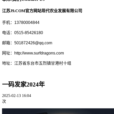
江苏J9.COM官方网站现代农业发展有限公司
手机：13780004844
电话：0515-85426180
邮箱：501872426@qq.com
网址：http://www.surfdragons.com
地址：江苏省东台市五烈镇甘港村十组
一码发家2024年
2025-02-13 16:04
次