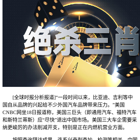
[全球时报分析报道]“一段时间以来，比亚迪、吉利等中
国自从品牌的兴起给不少外国汽车品牌带来压力。”美国
CNBC网坐18日报道称，美国三巨头（即通用汽车、福特汽车
和斯特兰蒂斯）应“尽快”退出中国市场。美国三大车企需要采
纳更峻厉的办法削减开支，特别是正在内燃机营业方面。
按照查询拜访成果，连系兴奋剂查抄、检测等相关，中国