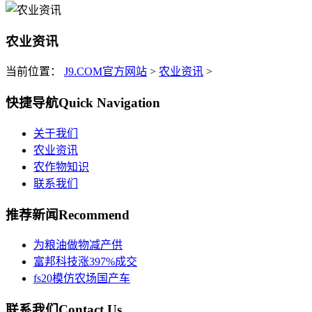
农业资讯
当前位置：
J9.COM官方网站
>
农业资讯
>
快捷导航
Quick Navigation
关于我们
农业资讯
农作物知识
联系我们
推荐新闻
Recommend
为粮油做物减产供
富邦科技涨397%成交
fs20模仿农场国产车
联系我们
Contact Us