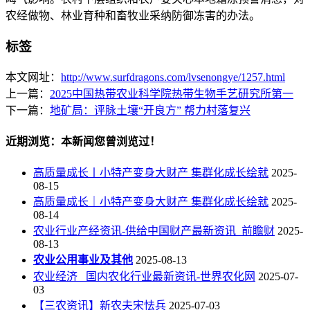
农经做物、林业育种和畜牧业采纳防御冻害的办法。
标签
本文网址：
http://www.surfdragons.com/lvsenongye/1257.html
上一篇：
2025中国热带农业科学院热带生物手艺研究所第一
下一篇：
地矿局：评脉土壤“开良方” 帮力村落复兴
近期浏览：本新闻您曾浏览过！
高质量成长丨小特产变身大财产 集群化成长绘就
2025-
08-15
高质量成长｜小特产变身大财产 集群化成长绘就
2025-
08-14
农业行业产经资讯-供给中国财产最新资讯_前瞻财
2025-
08-13
农业公用事业及其他
2025-08-13
农业经济 _国内农化行业最新资讯-世界农化网
2025-07-
03
【三农资讯】新农夫宋怯兵
2025-07-03