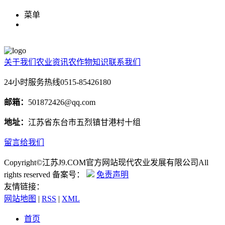
菜单
关于我们
农业资讯
农作物知识
联系我们
24小时服务热线
0515-85426180
邮箱：
501872426@qq.com
地址：
江苏省东台市五烈镇甘港村十组
留言给我们
Copyright©江苏J9.COM官方网站现代农业发展有限公司All
rights reserved 备案号：
免责声明
友情链接：
网站地图
|
RSS
|
XML
首页