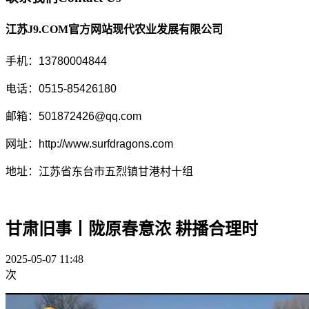
江苏J9.COM官方网站现代农业发展有限公司
手机：13780004844
电话：0515-85426180
邮箱：501872426@qq.com
网址：http://www.surfdragons.com
地址：江苏省东台市五烈镇甘港村十组
甘肃旧事丨陇原春意浓 耕播合理时
2025-05-07 11:48
次