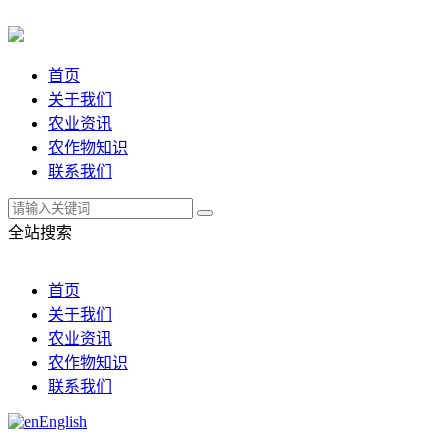
首页
关于我们
农业资讯
农作物知识
联系我们
全站搜索
首页
关于我们
农业资讯
农作物知识
联系我们
English