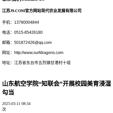
江苏J9.COM官方网站现代农业发展有限公司
手机：13780004844
电话：0515-85426180
邮箱：501872426@qq.com
网址：http://www.surfdragons.com
地址：江苏省东台市五烈镇甘港村十组
山东航空学院“知联会”开展校园美育浸湿
勾当
2025-03-11 08:34
次