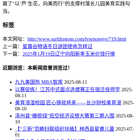
展了“以‘芦’生花，向美而行”的支撑村落长儿园美育实践勾
当。
标签
本文网址：
http://www.surfdragons.com/lvsenongye/719.html
上一篇：
星露谷物语冬日谜团使命怎样过
下一篇：
2025年1月19日辽宁向阳新季玉米价钱行情
近期浏览：本新闻您曾浏览过！
九九美国热 MBA智库
2025-08-11
以赛促练！江苏中式面点选拔赛正在宿迁技师学
2025-
08-11
美育浸湿校园 匠心铸就将来——长沙财校美育浸
2025-
08-10
泽州县“橄榄绿”低空经济设想大赛第三期入围
2025-08-
10
【“三新”范畴妇联组织扶植】林西县星睿儿童
2025-07-
01