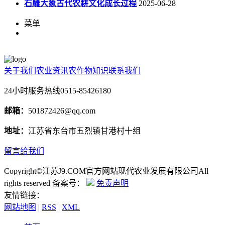
石雕大象古代农耕文化成长过程
2025-06-28
菜单
关于我们
农业资讯
农作物知识
联系我们
24小时服务热线
0515-85426180
邮箱：
501872426@qq.com
地址：
江苏省东台市五烈镇甘港村十组
留言给我们
Copyright©江苏J9.COM官方网站现代农业发展有限公司All
rights reserved 备案号：
免责声明
友情链接：
网站地图
|
RSS
|
XML